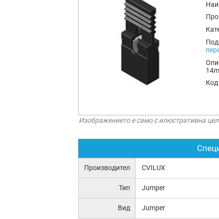
Наи
Про
Кат
Под
пер
Опи
14
Код
Изображението е само с илюстративна цел
Спец
Производител
CVILUX
Тип
Jumper
Вид
Jumper