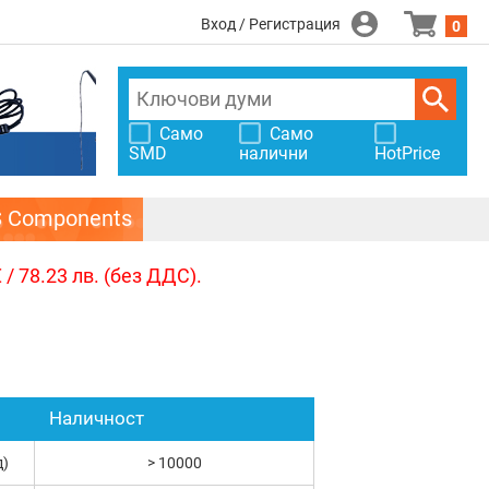
Вход / Регистрация
0
Само
Само
SMD
налични
HotPrice
S Components
/ 78.23 лв. (без ДДС).
Наличност
д)
> 10000