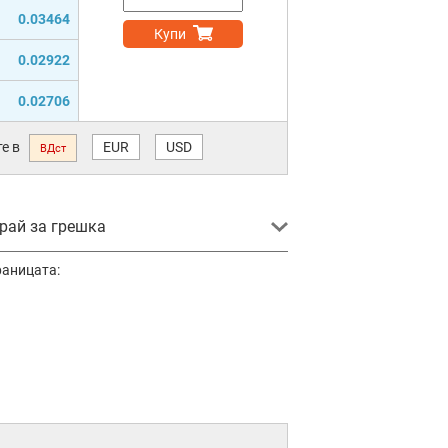
0.03464
Купи
0.02922
0.02706
е в
EUR
USD
ВДст
ай за грешка
раницата: