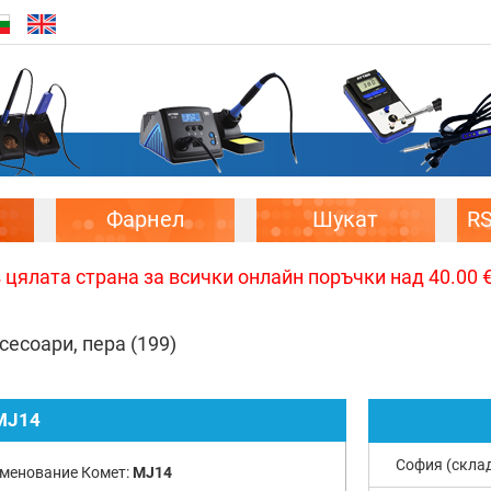
Фарнел
Шукат
R
цялата страна за всички онлайн поръчки над 40.00 € 
сесоари, пера
(199)
MJ14
София (скла
менование Комет:
MJ14