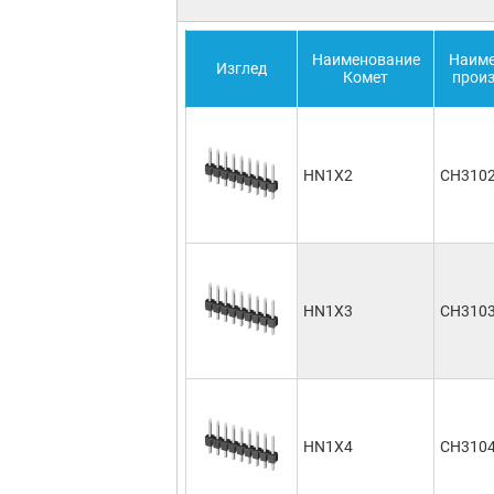
Наименование
Наиме
Изглед
Комет
прои
HN1X2
CH310
HN1X3
CH310
HN1X4
CH310