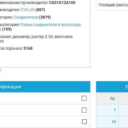
менование производител:
CS01X12A100
Пловдив (мага
изводител:
CVILUX
(887)
егория:
Съединители
(3879)
категория:
Разни съединители и аксесоари,
а
(199)
сание:
джъмпер, растер 2.54, височина
mm
 за поръчка:
5168
!
ификация
бр.
1
10