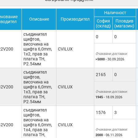
Наличност
нование
Описание
Производител
София
Пловдив
зводител
(склад)
(магазин)
съединител
0
0
щифтов,
височина на
22V200
щифта 6,0mm,
CVILUX
1x2, прав за
Очаквани доставки:
платка TH,
>5000
- 30.09.2026
Р2.54мм
съединител
2165
0
щифтов,
височина на
32V200
щифта 6,0mm,
CVILUX
1x3, прав за
Очаквани доставки:
платка TH,
1945
- 18.09.2026
Р2.54мм
съединител
1576
3
щифтов,
височина на
42V200
щифта 6,0mm,
CVILUX
1x4, прав за
Очаквани доставки:
платка TH,
2000
- 06.11.2026