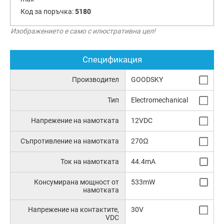
Код за поръчка:
5180
Изображението е само с илюстративна цел!
Спецификация
Производител
GOODSKY
Тип
Electromechanical
Напрежение на намотката
12VDC
Съпротивление на намотката
270Ω
Ток на намотката
44.4mA
Консумирана мощност от
533mW
намотката
Напрежение на контактите,
30V
VDC