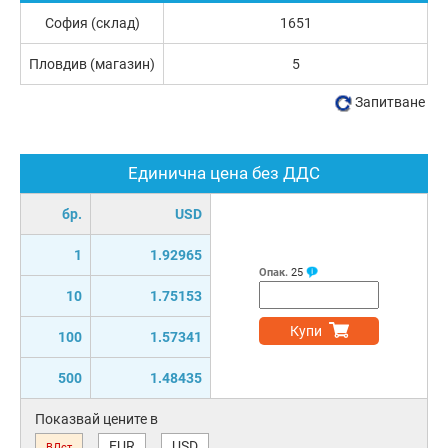
София (склад)
1651
Пловдив (магазин)
5
Запитване
Единична цена без ДДС
бр.
USD
1
1.92965
Опак.
25
10
1.75153
Купи
100
1.57341
500
1.48435
Показвай цените в
EUR
USD
ВДст