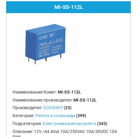
MI-SS-112L
Наименование Комет:
MI-SS-112L
Наименование производител:
MI-SS-112L
Производител:
GOODSKY
(23)
Категория:
Релета и соленоиди
(399)
Подкатегория:
Електромеханични релета
(343)
Описание:
12V /44.4mA 10A/250VAC 10A/30VDC 10A
max