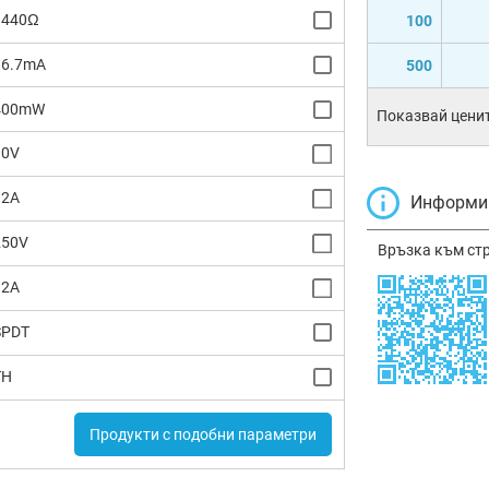
1440Ω
100
16.7mA
500
400mW
Показвай ценит
30V
12A
Информир
250V
Връзка към ст
12A
SPDT
TH
Продукти с подобни параметри