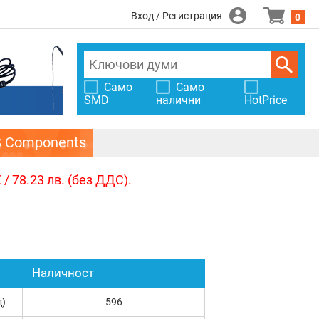
Вход / Регистрация
0
Само
Само
SMD
налични
HotPrice
S Components
/ 78.23 лв. (без ДДС).
Наличност
д)
596