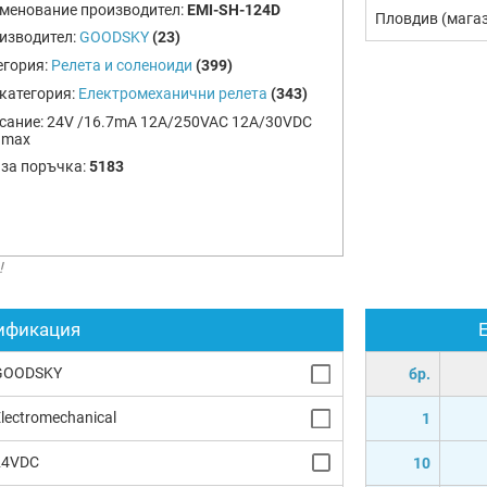
менование производител:
EMI-SH-124D
Пловдив (мага
изводител:
GOODSKY
(23)
егория:
Релета и соленоиди
(399)
категория:
Електромеханични релета
(343)
сание:
24V /16.7mA 12A/250VAC 12A/30VDC
 max
 за поръчка:
5183
!
ификация
GOODSKY
бр.
lectromechanical
1
24VDC
10