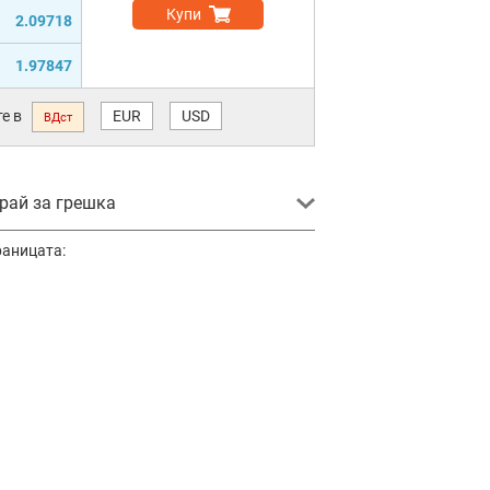
Купи
2.09718
1.97847
е в
EUR
USD
ВДст
ай за грешка
раницата: