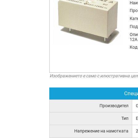
Наи
Про
Кат
Под
Опи
12A
Код
Изображението е само с илюстративна цел
Спец
Производител
Тип
E
Напрежение на намотката