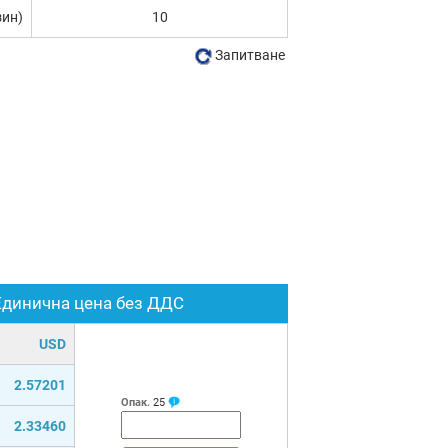
зин)
10
Запитване
Единична цена без ДДС
USD
2.57201
Опак.
25
2.33460