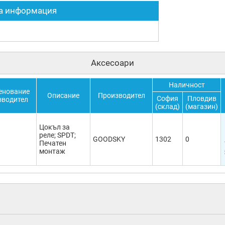
а информация
Аксесоари
Наличност
енование
Описание
Производител
София
Пловдив
зводител
(склад)
(магазин)
Цокъл за
реле; SPDT;
GOODSKY
1302
0
Печатен
монтаж