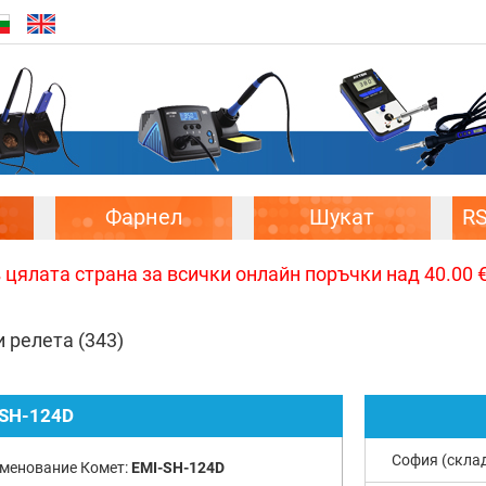
Фарнел
Шукат
R
цялата страна за всички онлайн поръчки над 40.00 € 
и релета
(343)
SH-124D
София (скла
менование Комет:
EMI-SH-124D