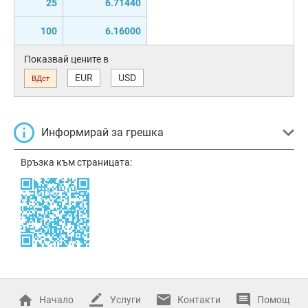
25
6.71440
100
6.16000
Показвай цените в
EUR
USD
ВДст
Информирай за грешка
Връзка към страницата:
Начало
Услуги
Контакти
Помощ