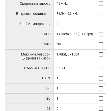
Скорост на ядрото
48MHz
Вътрешен осцилатор
8 MHz, 32 kHz
Брой Компаратори
2
ADC
1x13chx10bit(100ksps)
DAC
No
Максимален брой
1x8bit, 3x16bit
цифрови таймери
PWM/CCP/ECCP
0/1/1
UART
1
SPI
1
I2C
1
I2S
0