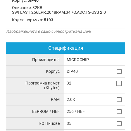
Корпус:
DIP40
Описание:
32KB
SWFLASH,256EPR,2048RAM,34I/O,ADC,FS-USB 2.0
Код за поръчка:
5193
Изображението е само с илюстративна цел!
Спецификация
Производител
MICROCHIP
Корпус
DIP40
Програмна памет
32
(Kbytes)
RAM
2.0K
EEPROM / HEF
256 / HEF
I/O Пинове
35