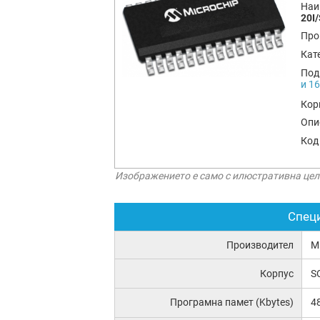
Наи
20I
Про
Кат
Под
и 1
Кор
Опи
Код
Изображението е само с илюстративна цел
Спец
Производител
M
Корпус
S
Програмна памет (Kbytes)
4