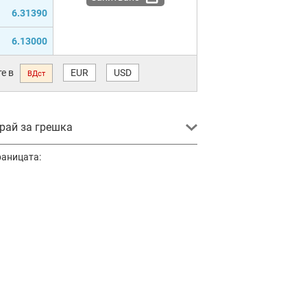
6.31390
6.13000
е в
EUR
USD
ВДст
ай за грешка
раницата: