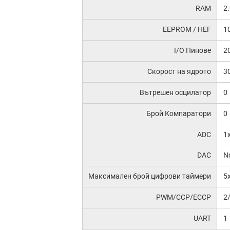
RAM
2
EEPROM / HEF
1
I/O Пинове
2
Скорост на ядрото
3
Вътрешен осцилатор
0
Брой Компаратори
0
ADC
1
DAC
N
Максимален брой цифрови таймери
5x
PWM/CCP/ECCP
2
UART
1