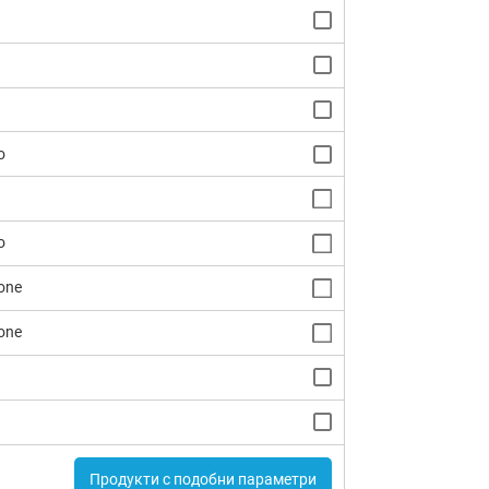
o
o
one
one
Продукти с подобни параметри