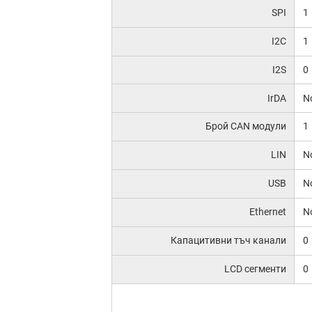
SPI
1
I2C
1
I2S
0
IrDA
N
Брой CAN модули
1
LIN
N
USB
N
Ethernet
N
Капацитивни тъч канали
0
LCD сегменти
0