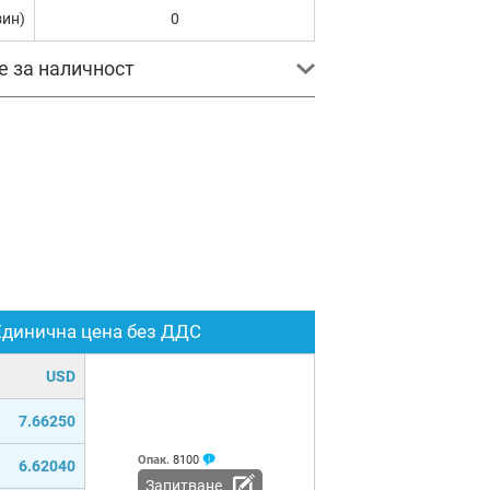
зин)
0
е за наличност
Единична цена без ДДС
USD
7.66250
Опак.
8100
6.62040
Запитване