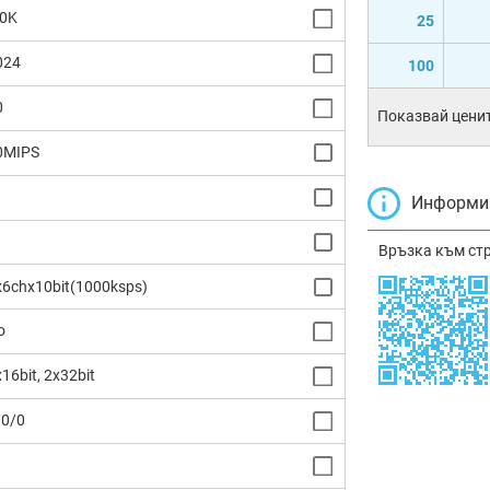
.0K
25
024
100
0
Показвай ценит
0MIPS
Информир
Връзка към ст
x6chx10bit(1000ksps)
o
16bit, 2x32bit
/0/0