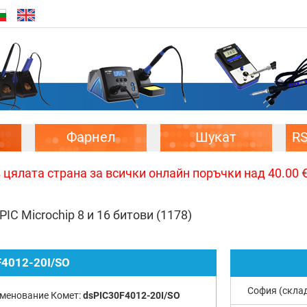
Фарнел
Шукат
R
цялата страна за всички онлайн поръчки над 40.00 € 
IC Microchip 8 и 16 битови
(1178)
F4012-20I/SO
София (скла
менование Комет:
dsPIC30F4012-20I/SO