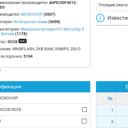
менование производител:
dsPIC30F4012-
Пловдив (мага
/SO
изводител:
MICROCHIP
(3507)
Извести
егория:
Интегрални схеми
(5698)
категория:
Микроконтролери PIC Microchip 8
6 битови
(1178)
пус:
SO28
сание:
48KBFLASH, 2KB RAM, 30MIPS, 20I/O
 за поръчка:
5194
!
ификация
ICROCHIP
бр.
OIC28/SO28
1
8
5