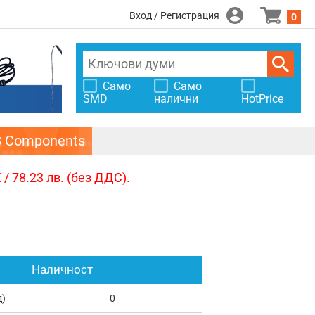
Вход / Регистрация
0
Само
Само
SMD
налични
HotPrice
S Components
/ 78.23 лв. (без ДДС).
Наличност
д)
0