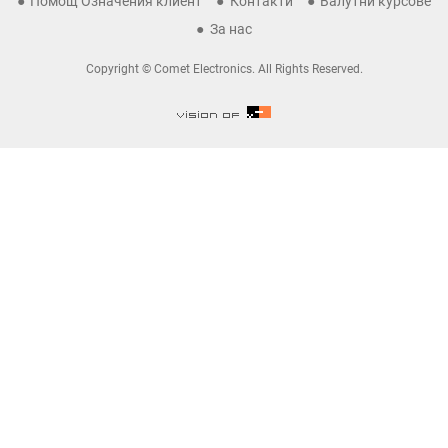
Помощ Означения клиент
Контакти
Валутни курсове
За нас
Copyright © Comet Electronics. All Rights Reserved.