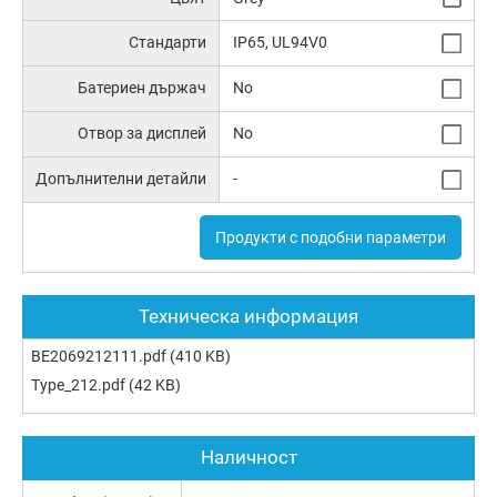
Стандарти
IP65, UL94V0
Батериен държач
No
Отвор за дисплей
No
Допълнителни детайли
-
Продукти с подобни параметри
Техническа информация
BE2069212111.pdf
(410 KB)
Type_212.pdf
(42 KB)
Наличност