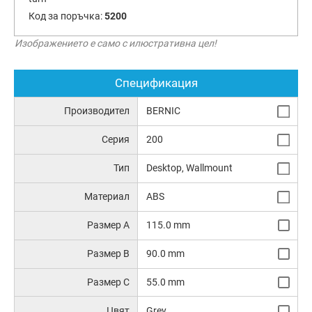
Код за поръчка:
5200
Изображението е само с илюстративна цел!
Спецификация
Производител
BERNIC
Серия
200
Тип
Desktop, Wallmount
Материал
ABS
Размер A
115.0 mm
Размер B
90.0 mm
Размер C
55.0 mm
Цвят
Grey