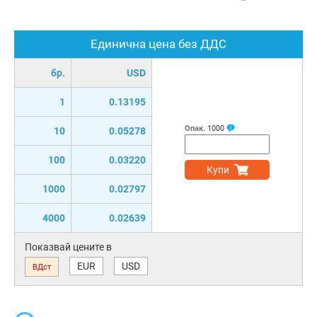
Единична цена без ДДС
бр.
USD
1
0.13195
Опак.
1000
10
0.05278
100
0.03220
Купи
1000
0.02797
4000
0.02639
Показвай цените в
EUR
USD
ВДст