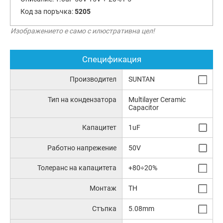
Код за поръчка:
5205
Изображението е само с илюстративна цел!
Спецификация
Производител
SUNTAN
Тип на кондензатора
Multilayer Ceramic
Capacitor
Капацитет
1uF
Работно напрежение
50V
Толеранс на капацитета
+80÷20%
Монтаж
TH
Стъпка
5.08mm