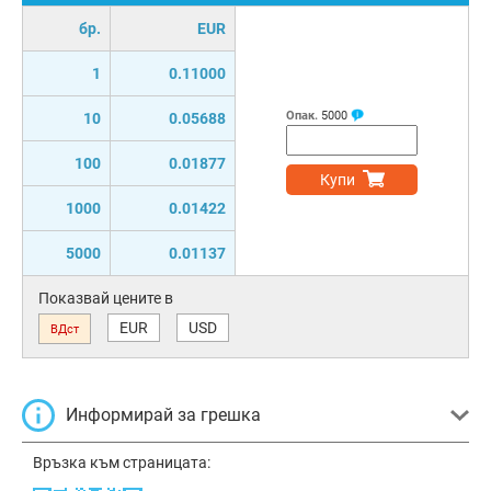
бр.
EUR
1
0.11000
Опак.
5000
10
0.05688
100
0.01877
Купи
1000
0.01422
5000
0.01137
Показвай цените в
EUR
USD
ВДст
Информирай за грешка
Връзка към страницата: