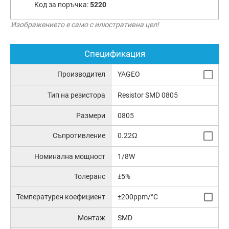
Код за поръчка:
5220
Изображението е само с илюстративна цел!
Спецификация
Производител
YAGEO
Тип на резистора
Resistor SMD 0805
Размери
0805
Съпротивление
0.22Ω
Номинална мощност
1/8W
Толеранс
±5%
Температурен коефициент
±200ppm/°C
Монтаж
SMD