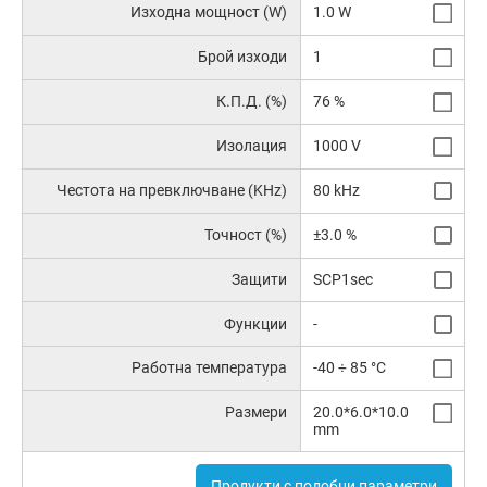
Изходна мощност (W)
1.0 W
Брой изходи
1
К.П.Д. (%)
76 %
Изолация
1000 V
Честота на превключване (KHz)
80 kHz
Точност (%)
±3.0 %
Защити
SCP1sec
Функции
-
Работна температура
-40 ÷ 85 °C
Размери
20.0*6.0*10.0
mm
Продукти с подобни параметри