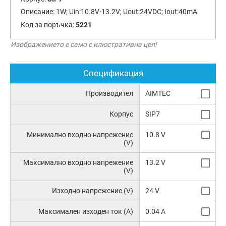
Описание:
1W; Uin:10.8V·13.2V; Uout:24VDC; Iout:40mA
Код за поръчка:
5221
Изображението е само с илюстративна цел!
Спецификация
Производител
AIMTEC
Корпус
SIP7
Минимално входно напрежение
10.8 V
(V)
Максимално входно напрежение
13.2 V
(V)
Изходно напрежение (V)
24 V
Максимален изходен ток (A)
0.04 A