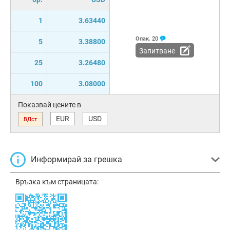
1
3.63440
Опак.
20
5
3.38800
Запитване
25
3.26480
100
3.08000
Показвай цените в
EUR
USD
ВДст
Информирай за грешка
Връзка към страницата: