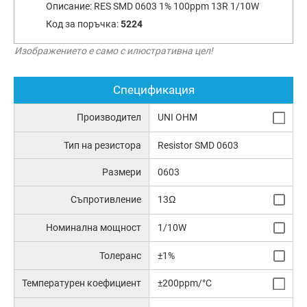
Описание:
RES SMD 0603 1% 100ppm 13R 1/10W
Код за поръчка:
5224
Изображението е само с илюстративна цел!
Спецификация
Производител
UNI OHM
Тип на резистора
Resistor SMD 0603
Размери
0603
Съпротивление
13Ω
Номинална мощност
1/10W
Толеранс
±1%
Температурен коефициент
±200ppm/°C