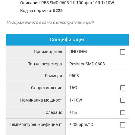
Описание:
RES SMD 0603 1% 100ppm 16R 1/10W
Код за поръчка:
5225
Изображението е само с илюстративна цел!
Спецификация
Производител
UNI OHM
Тип на резистора
Resistor SMD 0603
Размери
0603
Съпротивление
16Ω
Номинална мощност
1/10W
Толеранс
±1%
Температурен коефициент
±200ppm/°C