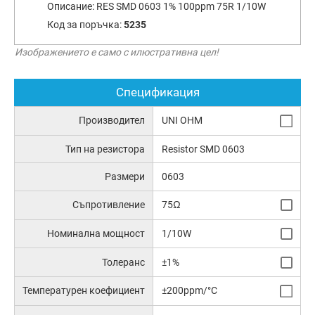
Описание:
RES SMD 0603 1% 100ppm 75R 1/10W
Код за поръчка:
5235
Изображението е само с илюстративна цел!
Спецификация
Производител
UNI OHM
Тип на резистора
Resistor SMD 0603
Размери
0603
Съпротивление
75Ω
Номинална мощност
1/10W
Толеранс
±1%
Температурен коефициент
±200ppm/°C