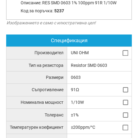
Описание:
RES SMD 0603 1% 100ppm 91R 1/10W
Код за поръчка:
5237
Изображението е само с илюстративна цел!
Спецификация
Производител
UNI OHM
Тип на резистора
Resistor SMD 0603
Размери
0603
Съпротивление
91Ω
Номинална мощност
1/10W
Толеранс
±1%
Температурен коефициент
±200ppm/°C