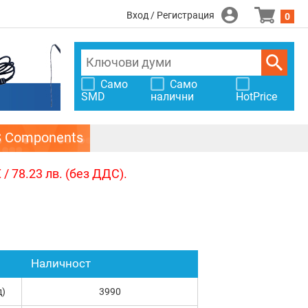
Вход / Регистрация
0
Само
Само
SMD
налични
HotPrice
S Components
/ 78.23 лв. (без ДДС).
Наличност
д)
3990