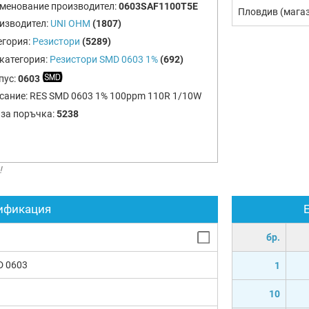
менование производител:
0603SAF1100T5E
Пловдив (мага
изводител:
UNI OHM
(1807)
егория:
Резистори
(5289)
категория:
Резистори SMD 0603 1%
(692)
пус:
0603
сание:
RES SMD 0603 1% 100ppm 110R 1/10W
 за поръчка:
5238
!
ификация
бр.
D 0603
1
10