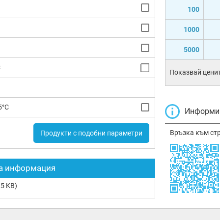
100
1000
5000
C
Показвай ценит
5°C
Информир
Връзка към ст
Продукти с подобни параметри
а информация
5 KB)