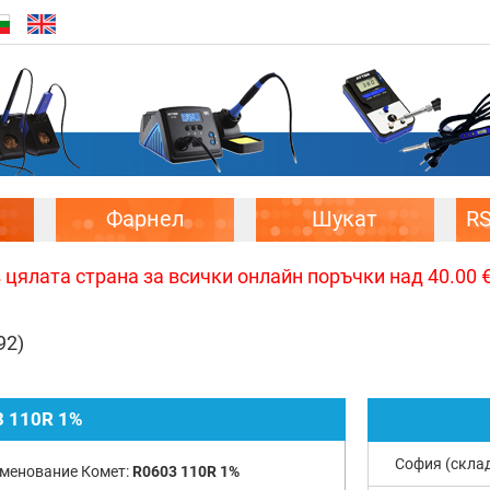
Фарнел
Шукат
R
цялата страна за всички онлайн поръчки над 40.00 € 
92)
 110R 1%
София (скла
менование Комет:
R0603 110R 1%