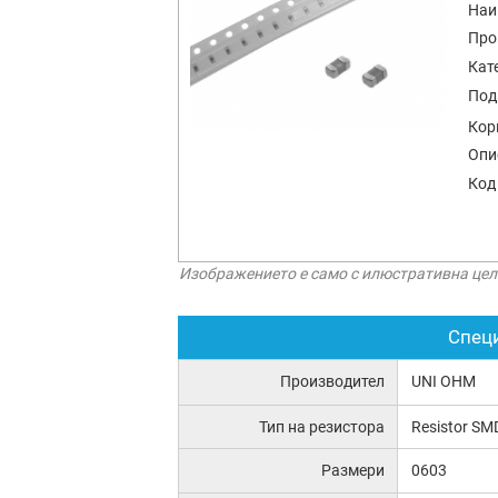
Наи
Про
Кат
Под
Кор
Опи
Код
Изображението е само с илюстративна цел
Спец
Производител
UNI OHM
Тип на резистора
Resistor SM
Размери
0603