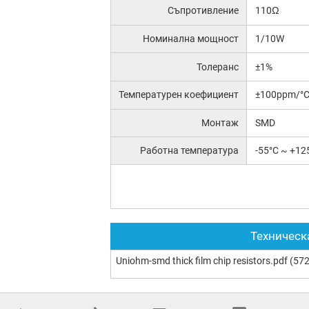
Съпротивление
110Ω
Номинална мощност
1/10W
Толеранс
±1%
Температурен коефициент
±100ppm/°
Монтаж
SMD
Работна температура
-55°C ~ +12
Техническ
Uniohm-smd thick film chip resistors.pdf
(572