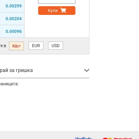
0.00299
Купи
0.00204
0.00096
е в
EUR
USD
ВДст
ай за грешка
раницата: