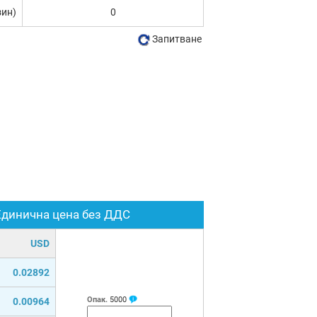
зин)
0
Запитване
Единична цена без ДДС
USD
0.02892
Опак.
5000
0.00964