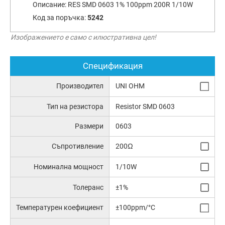
Описание:
RES SMD 0603 1% 100ppm 200R 1/10W
Код за поръчка:
5242
Изображението е само с илюстративна цел!
Спецификация
Производител
UNI OHM
Тип на резистора
Resistor SMD 0603
Размери
0603
Съпротивление
200Ω
Номинална мощност
1/10W
Толеранс
±1%
Температурен коефициент
±100ppm/°C