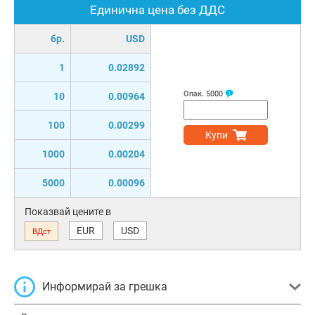
Единична цена без ДДС
бр.
USD
1
0.02892
Опак.
5000
10
0.00964
100
0.00299
Купи
1000
0.00204
5000
0.00096
Показвай цените в
EUR
USD
ВДст
Информирай за грешка