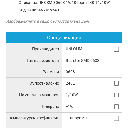
Описание:
RES SMD 0603 1% 100ppm 240R 1/10W
Код за поръчка:
5243
Изображението е само с илюстративна цел!
Спецификация
Производител
UNI OHM
Тип на резистора
Resistor SMD 0603
Размери
0603
Съпротивление
240Ω
Номинална мощност
1/10W
Толеранс
±1%
Температурен коефициент
±100ppm/°C