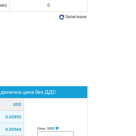
зин)
0
Запитване
Единична цена без ДДС
USD
0.02892
Опак.
5000
0.00964