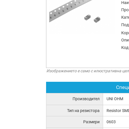
Наи
Про
Кат
Под
Кор
Опи
Код
Изображението е само с илюстративна цел
Спец
Производител
UNI OHM
Тип на резистора
Resistor SM
Размери
0603