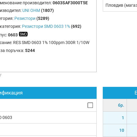
менование производител:
0603SAF3000T5E
Пловдив (мага
изводител:
UNI OHM
(1807)
егория:
Резистори
(5289)
категория:
Резистори SMD 0603 1%
(692)
пус:
0603
сание:
RES SMD 0603 1% 100ppm 300R 1/10W
 за поръчка:
5244
!
ификация
бр.
D 0603
1
10