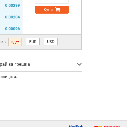
0.00299
Купи
0.00204
0.00096
е в
EUR
USD
ВДст
ай за грешка
раницата: