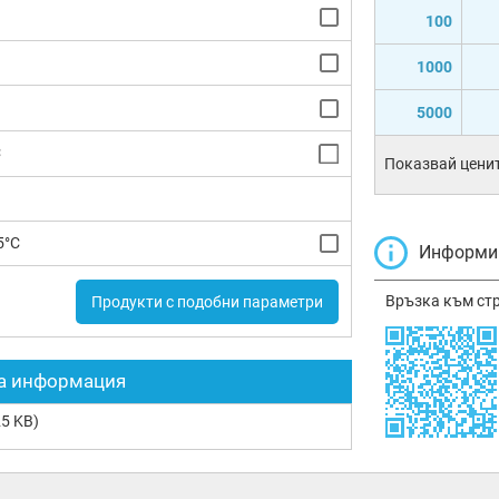
100
1000
5000
C
Показвай ценит
5°C
Информир
Връзка към ст
Продукти с подобни параметри
а информация
5 KB)