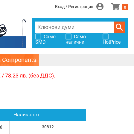
Вход / Регистрация
0
Само
Само
SMD
налични
HotPrice
S Components
/ 78.23 лв. (без ДДС).
Наличност
д)
30812