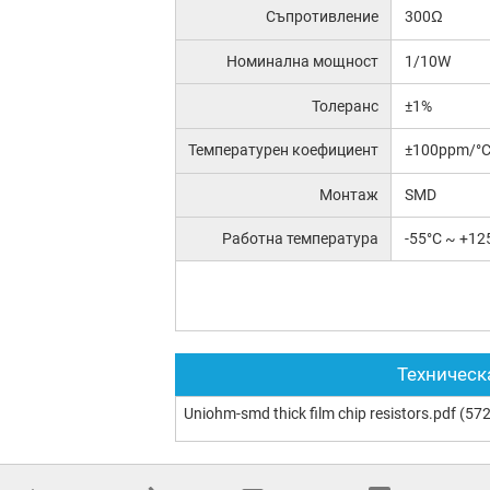
Съпротивление
300Ω
Номинална мощност
1/10W
Толеранс
±1%
Температурен коефициент
±100ppm/°
Монтаж
SMD
Работна температура
-55°C ~ +12
Техническ
Uniohm-smd thick film chip resistors.pdf
(572