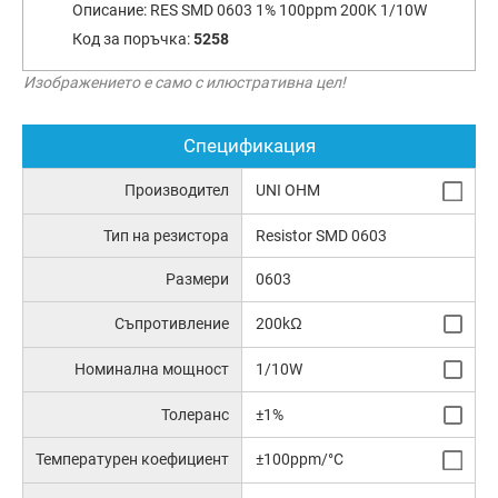
Описание:
RES SMD 0603 1% 100ppm 200K 1/10W
Код за поръчка:
5258
Изображението е само с илюстративна цел!
Спецификация
Производител
UNI OHM
Тип на резистора
Resistor SMD 0603
Размери
0603
Съпротивление
200kΩ
Номинална мощност
1/10W
Толеранс
±1%
Температурен коефициент
±100ppm/°C