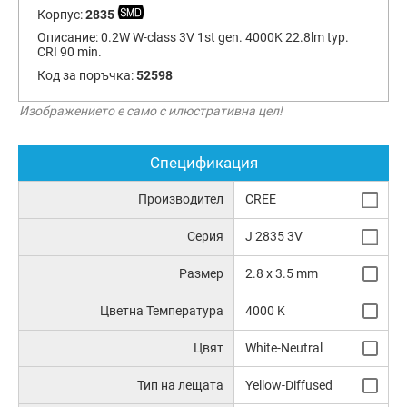
Корпус:
2835
Описание:
0.2W W-class 3V 1st gen. 4000K 22.8lm typ.
CRI 90 min.
Код за поръчка:
52598
Изображението е само с илюстративна цел!
Спецификация
Производител
CREE
Серия
J 2835 3V
Размер
2.8 x 3.5 mm
Цветна Температура
4000 K
Цвят
White-Neutral
Тип на лещата
Yellow-Diffused