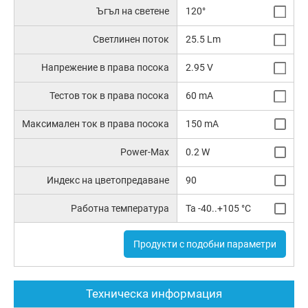
Ъгъл на светене
120°
Светлинен поток
25.5 Lm
Напрежение в права посока
2.95 V
Тестов ток в права посока
60 mA
Максимален ток в права посока
150 mA
Power-Max
0.2 W
Индекс на цветопредаване
90
Работна температура
Ta -40..+105 °C
Продукти с подобни параметри
Техническа информация