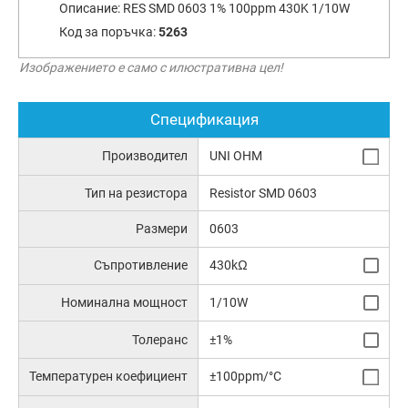
Описание:
RES SMD 0603 1% 100ppm 430K 1/10W
Код за поръчка:
5263
Изображението е само с илюстративна цел!
Спецификация
Производител
UNI OHM
Тип на резистора
Resistor SMD 0603
Размери
0603
Съпротивление
430kΩ
Номинална мощност
1/10W
Толеранс
±1%
Температурен коефициент
±100ppm/°C