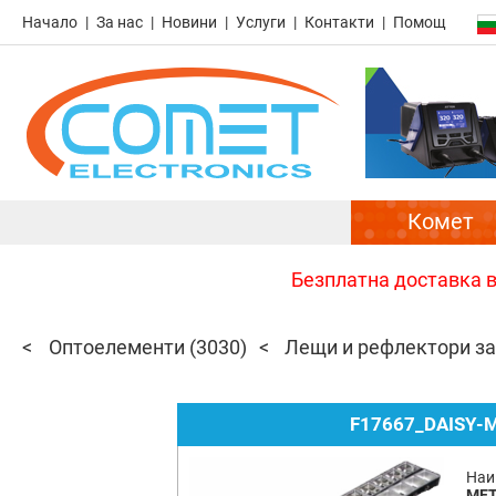
Начало
За нас
Новини
Услуги
Контакти
Помощ
Комет
Безплатна доставка в 
Оптоелементи
(3030)
Лещи и рефлектори за
F17667_DAISY-
Наи
MET