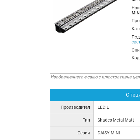
Наи
MIN
Про
Кат
Под
све
Опи
Код
Изображението е само с илюстративна цел
Спец
Производител
LEDIL
Тип
Shades Metal Matt
Серия
DAISY-MINI