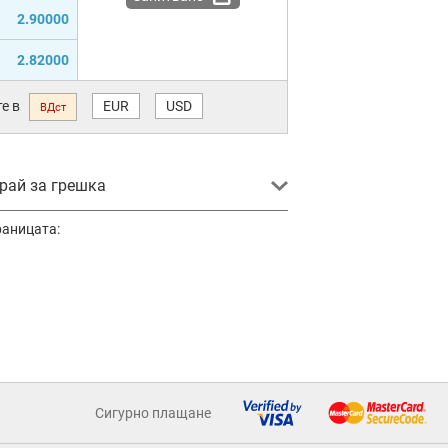
2.90000
2.82000
е в
EUR
USD
ВДст
ай за грешка
раницата:
Сигурно плащане