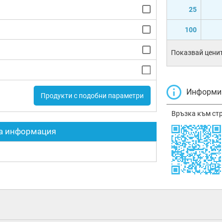
25
100
Показвай ценит
Информир
Продукти с подобни параметри
Връзка към ст
а информация