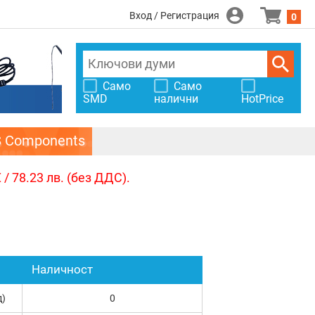
Вход / Регистрация
0
Само
Само
SMD
налични
HotPrice
S Components
/ 78.23 лв. (без ДДС).
Наличност
д)
0