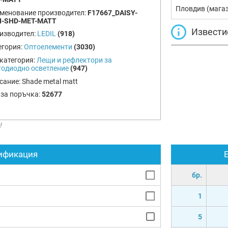
Пловдив (мага
менование производител:
F17667_DAISY-
I-SHD-MET-MATT
Извести
изводител:
LEDIL
(918)
егория:
Оптоелементи
(3030)
категория:
Лещи и рефлектори за
тодиодно осветление
(947)
сание:
Shade metal matt
 за поръчка:
52677
!
ификация
бр.
1
5