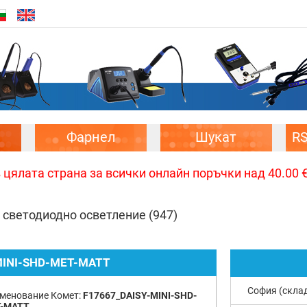
Фарнел
Шукат
R
цялата страна за всички онлайн поръчки над 40.00 € 
 светодиодно осветление
(947)
MINI-SHD-MET-MATT
София (скла
менование Комет:
F17667_DAISY-MINI-SHD-
-MATT