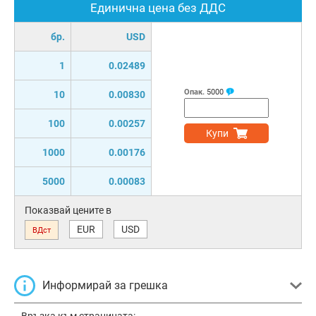
Единична цена без ДДС
бр.
USD
1
0.02489
Опак.
5000
10
0.00830
100
0.00257
Купи
1000
0.00176
5000
0.00083
Показвай цените в
EUR
USD
ВДст
Информирай за грешка
Връзка към страницата: