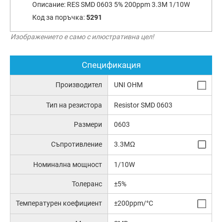
Описание:
RES SMD 0603 5% 200ppm 3.3M 1/10W
Код за поръчка:
5291
Изображението е само с илюстративна цел!
Спецификация
Производител
UNI OHM
Тип на резистора
Resistor SMD 0603
Размери
0603
Съпротивление
3.3MΩ
Номинална мощност
1/10W
Толеранс
±5%
Температурен коефициент
±200ppm/°C