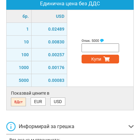
Единична цена без ДДС
бр.
USD
1
0.02489
Опак.
5000
10
0.00830
100
0.00257
Купи
1000
0.00176
5000
0.00083
Показвай цените в
EUR
USD
ВДст
Информирай за грешка
Връзка към страницата: