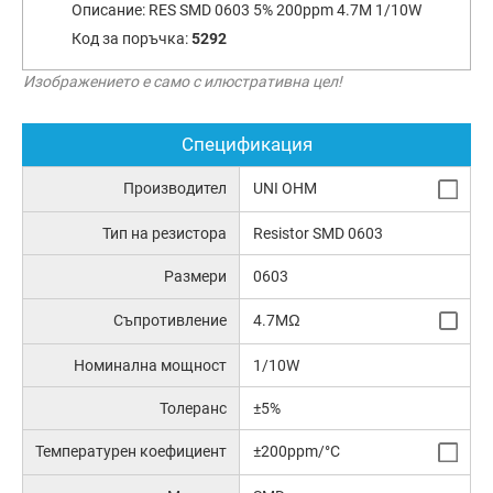
Описание:
RES SMD 0603 5% 200ppm 4.7M 1/10W
Код за поръчка:
5292
Изображението е само с илюстративна цел!
Спецификация
Производител
UNI OHM
Тип на резистора
Resistor SMD 0603
Размери
0603
Съпротивление
4.7MΩ
Номинална мощност
1/10W
Толеранс
±5%
Температурен коефициент
±200ppm/°C