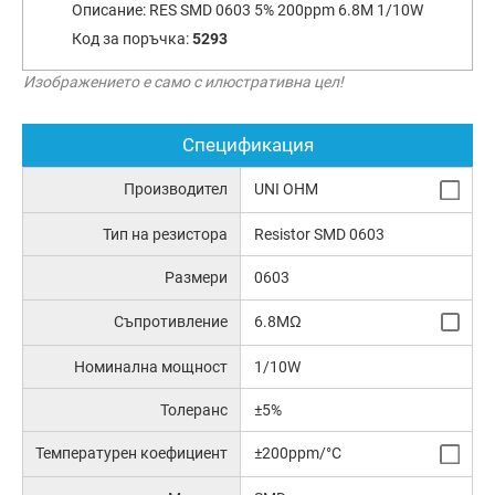
Описание:
RES SMD 0603 5% 200ppm 6.8M 1/10W
Код за поръчка:
5293
Изображението е само с илюстративна цел!
Спецификация
Производител
UNI OHM
Тип на резистора
Resistor SMD 0603
Размери
0603
Съпротивление
6.8MΩ
Номинална мощност
1/10W
Толеранс
±5%
Температурен коефициент
±200ppm/°C