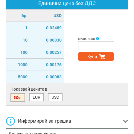
Единична цена без ДДС
бр.
USD
1
0.02489
Опак.
5000
10
0.00830
100
0.00257
Купи
1000
0.00176
5000
0.00083
Показвай цените в
EUR
USD
ВДст
Информирай за грешка
Връзка към страницата: