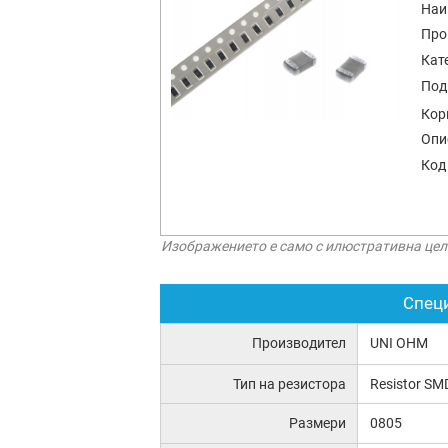
Наи
Про
Кат
Под
Кор
Опи
Код
Изображението е само с илюстративна цел
Спец
Производител
UNI OHM
Тип на резистора
Resistor SM
Размери
0805