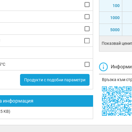
100
1000
5000
C
Показвай ценит
5°C
Информир
Връзка към ст
Продукти с подобни параметри
а информация
5 KB)