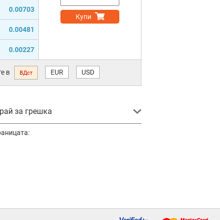
0.00703
Купи
0.00481
0.00227
е в
EUR
USD
ВДст
ай за грешка
раницата: