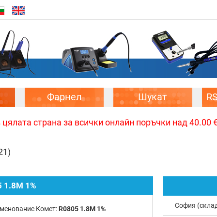
Фарнел
Шукат
R
цялата страна за всички онлайн поръчки над 40.00 € 
21)
 1.8M 1%
София (скла
менование Комет:
R0805 1.8M 1%