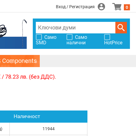
Вход / Регистрация
0
Само
Само
SMD
налични
HotPrice
S Components
/ 78.23 лв. (без ДДС).
Наличност
д)
11944