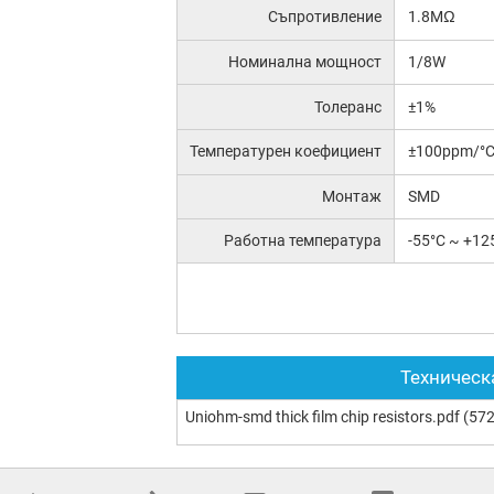
Съпротивление
1.8MΩ
Номинална мощност
1/8W
Толеранс
±1%
Температурен коефициент
±100ppm/°
Монтаж
SMD
Работна температура
-55°C ~ +12
Техническ
Uniohm-smd thick film chip resistors.pdf
(572