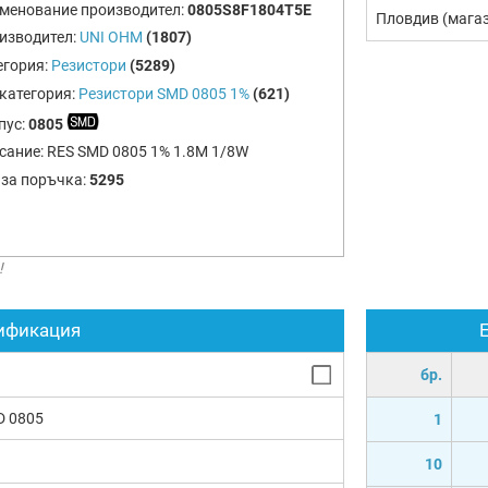
менование производител:
0805S8F1804T5E
Пловдив (мага
изводител:
UNI OHM
(1807)
егория:
Резистори
(5289)
категория:
Резистори SMD 0805 1%
(621)
пус:
0805
сание:
RES SMD 0805 1% 1.8M 1/8W
 за поръчка:
5295
!
ификация
бр.
D 0805
1
10