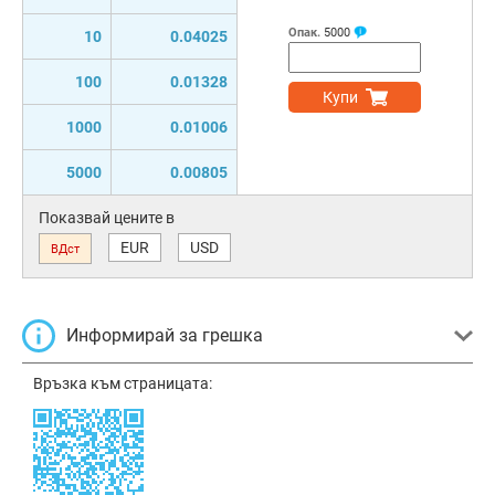
Опак.
5000
10
0.04025
100
0.01328
Купи
1000
0.01006
5000
0.00805
Показвай цените в
EUR
USD
ВДст
Информирай за грешка
Връзка към страницата: