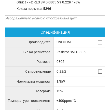
Описание:
RES SMD 0805 5% 0.22R 1/8W
Код за поръчка:
5296
Изображението е само с илюстративна цел!
Спецификация
Производител
UNI OHM
Тип на резистора
Resistor SMD 0805
Размери
0805
Съпротивление
0.22Ω
Номинална мощност
1/8W
Толеранс
±5%
Температурен коефициент
±400ppm/°C