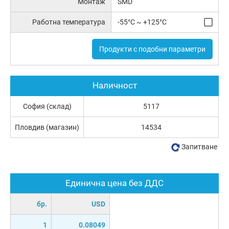
Монтаж
SMD
Работна температура
-55°C ~ +125°C
Продукти с подобни параметри
Наличност
София (склад)
5117
Пловдив (магазин)
14534
Запитване
Единична цена без ДДС
бр.
USD
1
0.08049