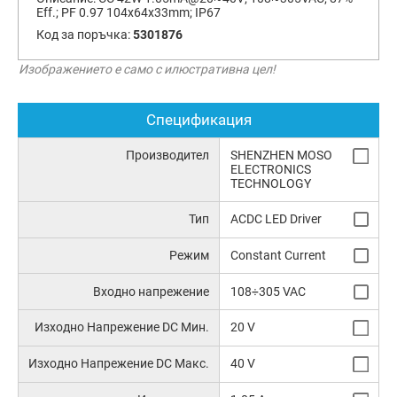
Eff.; PF 0.97 104x64x33mm; IP67
Код за поръчка:
5301876
Изображението е само с илюстративна цел!
Спецификация
Производител
SHENZHEN MOSO
ELECTRONICS
TECHNOLOGY
Тип
ACDC LED Driver
Режим
Constant Current
Входно напрежение
108÷305 VAC
Изходно Напрежение DC Мин.
20 V
Изходно Напрежение DC Макс.
40 V