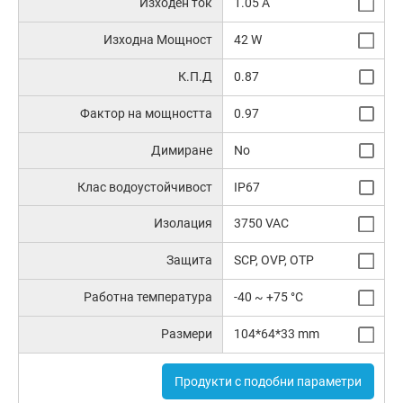
Изходен ток
1.05 A
Изходна Мощност
42 W
К.П.Д
0.87
Фактор на мощността
0.97
Димиране
No
Клас водоустойчивост
IP67
Изолация
3750 VAC
Защита
SCP, OVP, OTP
Работна температура
-40 ~ +75 °C
Размери
104*64*33 mm
Продукти с подобни параметри