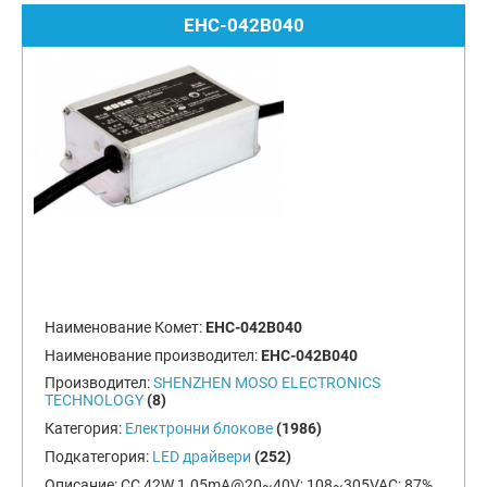
EHC-042B040
Наименование Комет:
EHC-042B040
Наименование производител:
EHC-042B040
Производител:
SHENZHEN MOSO ELECTRONICS
TECHNOLOGY
(8)
Категория:
Електронни блокове
(1986)
Подкатегория:
LED драйвери
(252)
Описание:
CC 42W 1.05mA@20~40V; 108~305VAC; 87%