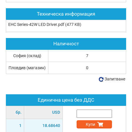
Техническа информация
EHC Series-42W LED Driver.pdf
(477 KB)
Наличност
София (склад)
7
Пловдив (магазин)
0
Запитване
Единична цена без ДДС
бр.
USD
Купи
1
18.68640