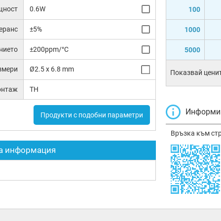
щност
0.6W
100
еранс
±5%
1000
нието
±200ppm/°C
5000
змери
Ø2.5 x 6.8 mm
Показвай ценит
онтаж
TH
Информир
Продукти с подобни параметри
Връзка към ст
а информация