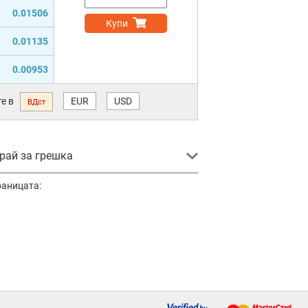
0.01506
Купи
0.01135
0.00953
е в
EUR
USD
ВДст
ай за грешка
раницата: