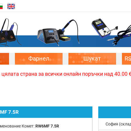
Фарнел
Шукат
R
цялата страна за всички онлайн поръчки над 40.00 € 
MF 7.5R
София (скла
менование Комет:
RW6MF 7.5R