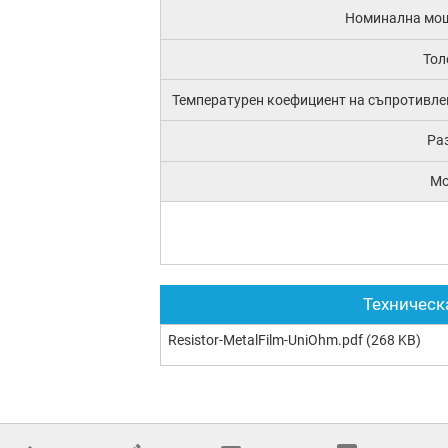
Номинална мо
Тол
Температурен коефициент на съпротивле
Ра
М
Техническ
Resistor-MetalFilm-UniOhm.pdf
(268 KB)