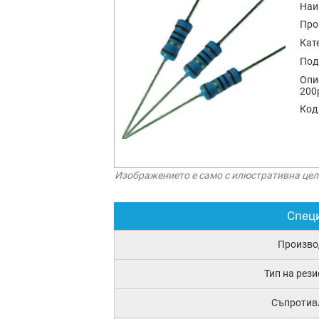
Наи
Про
Кат
Под
Опи
200
Код
Изображението е само с илюстративна цел
Спец
Произво
Тип на рез
Съпротив