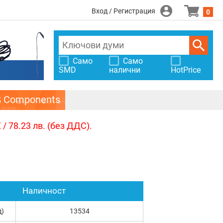
Вход / Регистрация
0
Само
Само
SMD
налични
HotPrice
S Components
/ 78.23 лв. (без ДДС).
Наличност
д)
13534