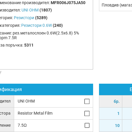
менование производител:
MFR006J075JA50
Пловдив (мага
изводител:
UNI OHM
(1807)
егория:
Резистори
(5289)
категория:
Резистори 0.6W
(240)
сание:
рез.металослоен 0.6W(2.5x6.8) 5%
ppm 7.5R
 за поръчка:
5311
!
ификация
дител
UNI OHM
бр.
истора
Resistor Metal Film
1
ление
7.5Ω
10