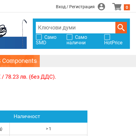
Вход / Регистрация
0
Само
Само
SMD
налични
HotPrice
S Components
/ 78.23 лв. (без ДДС).
Наличност
д)
> 1