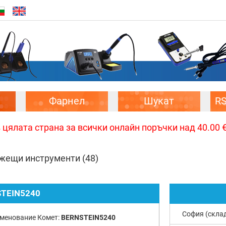
Фарнел
Шукат
R
цялата страна за всички онлайн поръчки над 40.00 € 
ежещи инструменти
(48)
TEIN5240
София (скла
менование Комет:
BERNSTEIN5240