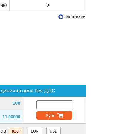
зин)
0
Запитване
Единична цена без ДДС
EUR
Купи
11.00000
е в
EUR
USD
ВДст