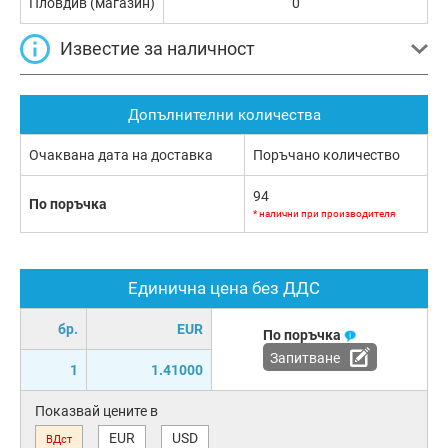
Пловдив (магазин)
0
Известие за наличност
Допълнителни количества
Очаквана дата на доставка
Поръчано количество
94
По поръчка
* налични при производителя
Единична цена без ДДС
бр.
EUR
По поръчка
Запитване
1
1.41000
Показвай цените в
EUR
USD
ВДст