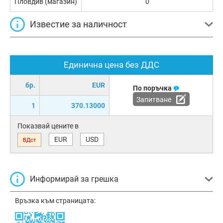
Пловдив (магазин)
0
Известие за наличност
Единична цена без ДДС
бр.
EUR
По поръчка
Запитване
1
370.13000
Показвай цените в
EUR
USD
ВДст
Информирай за грешка
Връзка към страницата: