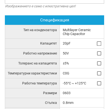
Изображението е само с илюстративна цел!
Спецификация
Тип на кондензатора
Multilayer Ceramic
Chip Capacitor
Капацитет
20pF
Работно напрежение
50V
Толеранс на капацитета
±5%
Температурни характеристики
C0G
Работна температура
-55°C ~ +125°C
Размери
0603
Стъпка
0.8mm