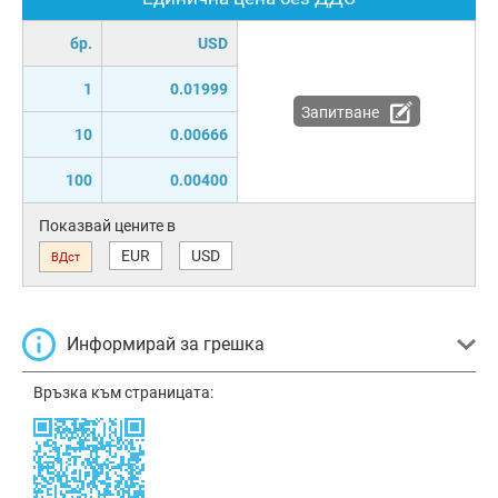
бр.
USD
1
0.01999
Запитване
10
0.00666
100
0.00400
Показвай цените в
EUR
USD
ВДст
Информирай за грешка
Връзка към страницата: