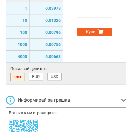
1
0.03978
10
0.01326
Купи
100
0.00796
1000
0.00756
4000
0.00663
Показвай цените в
EUR
USD
ВДст
Информирай за грешка
Връзка към страницата: