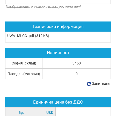
Изображението е само с илюстративна цел!
Техническа информация
UWA--MLCC .pdf
(312 KB)
Наличност
София (склад)
3450
Пловдив (магазин)
0
Запитване
Единична цена без ДДС
бр.
USD