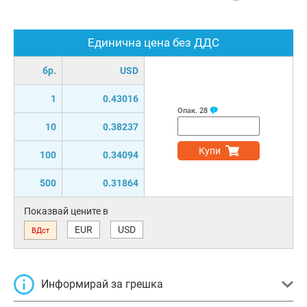
Единична цена без ДДС
бр.
USD
1
0.43016
Опак.
28
10
0.38237
Купи
100
0.34094
500
0.31864
Показвай цените в
EUR
USD
ВДст
Информирай за грешка