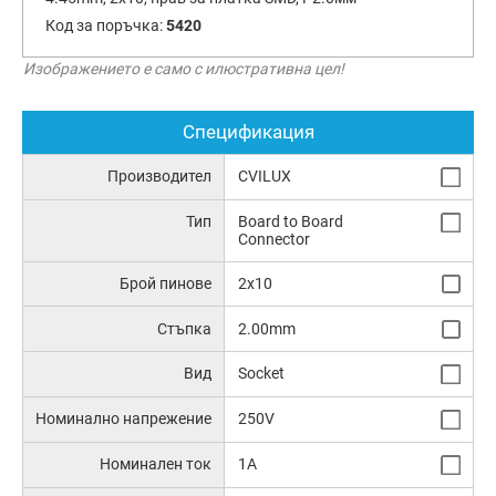
Код за поръчка:
5420
Изображението е само с илюстративна цел!
Спецификация
Производител
CVILUX
Тип
Board to Board
Connector
Брой пинове
2x10
Стъпка
2.00mm
Вид
Socket
Номинално напрежение
250V
Номинален ток
1A