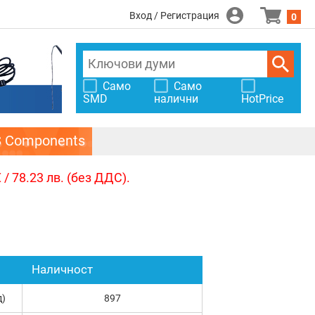
Вход / Регистрация
0
Само
Само
SMD
налични
HotPrice
S Components
/ 78.23 лв. (без ДДС).
Наличност
д)
897