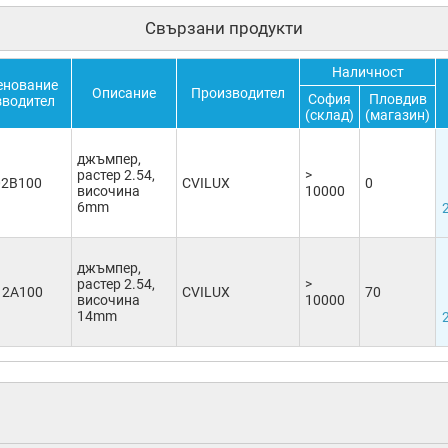
Свързани продукти
Наличност
енование
Описание
Производител
София
Пловдив
зводител
(склад)
(магазин)
джъмпер,
растер 2.54,
>
02B100
CVILUX
0
височина
10000
6mm
джъмпер,
растер 2.54,
>
12A100
CVILUX
70
височина
10000
14mm