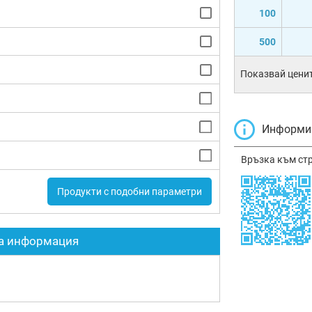
100
500
Показвай ценит
Информир
Връзка към ст
Продукти с подобни параметри
а информация