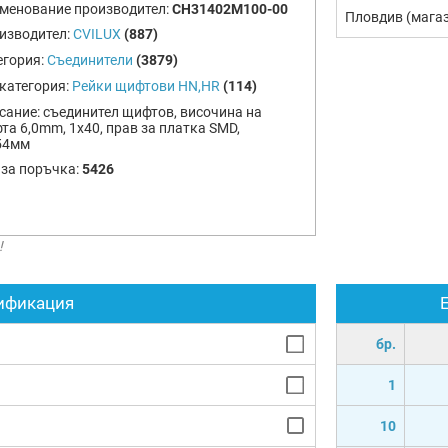
менование производител:
CH31402M100-00
Пловдив (мага
изводител:
CVILUX
(887)
егория:
Съединители
(3879)
категория:
Рейки щифтови HN,HR
(114)
сание:
съединител щифтов, височина на
та 6,0mm, 1x40, прав за платка SMD,
54мм
 за поръчка:
5426
!
ификация
бр.
1
10