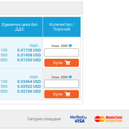
Единична цена без
Количество /
ДДС
Поръчай
още...
Опак.
2000
100
0.01728 USD
500
0.01458 USD
2000
0.01350 USD
Купи
още...
Опак.
2000
100
0.03464 USD
500
0.02922 USD
2000
0.02706 USD
Купи
Сигурно плащане