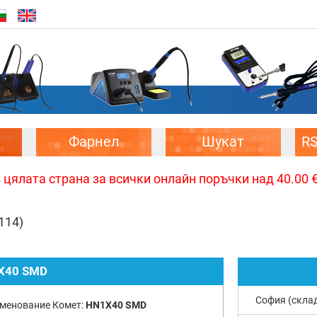
Фарнел
Шукат
R
цялата страна за всички онлайн поръчки над 40.00 € 
114)
X40 SMD
София (скла
менование Комет:
HN1X40 SMD