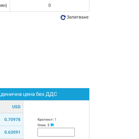
зин)
0
Запитване
Единична цена без ДДС
USD
0.70978
Кратност:
1
Опак.
5
0.63091