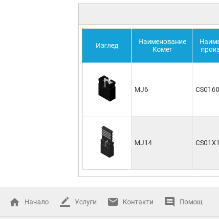
Наименование
Наим
Изглед
Комет
прои
MJ6
CS016
MJ14
CS01X
Начало
Услуги
Контакти
Помощ