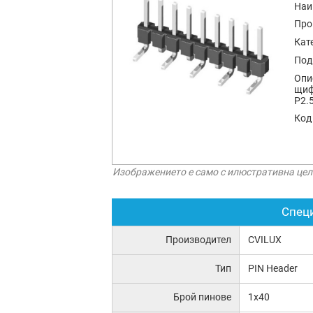
Наи
Про
Кат
Под
Опи
щиф
Р2.
Код
Изображението е само с илюстративна цел
Спец
Производител
CVILUX
Тип
PIN Header
Брой пинове
1x40