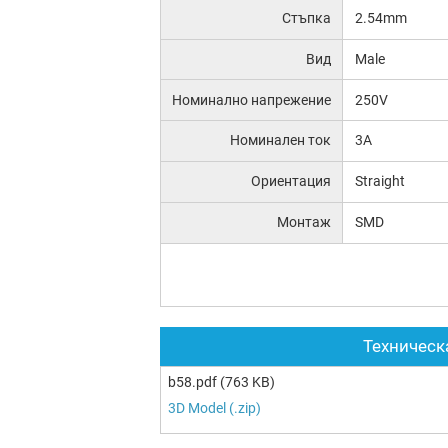
Стъпка
2.54mm
Вид
Male
Номинално напрежение
250V
Номинален ток
3A
Ориентация
Straight
Монтаж
SMD
Техническ
b58.pdf
(763 KB)
3D Model (.zip)