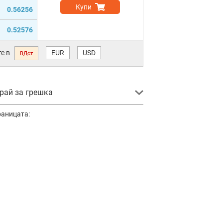
Купи
0.56256
0.52576
е в
EUR
USD
ВДст
ай за грешка
раницата: