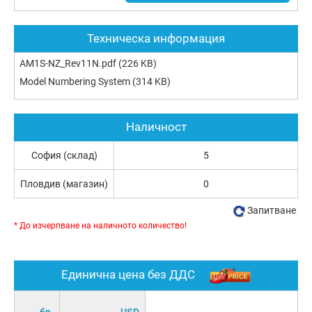
Техническа информация
AM1S-NZ_Rev11N.pdf
(226 KB)
Model Numbering System
(314 KB)
Наличност
София (склад)
5
Пловдив (магазин)
0
Запитване
* До изчерпване на наличното количество!
Единична цена без ДДС