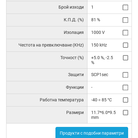
Брой изходи
1
К.П.Д. (%)
81 %
Изолация
1000 V
Честота на превключване (KHz)
150 kHz
Точност (%)
+5.0 %, -2.5
%
Защити
SCP1sec
Функции
-
Работна температура
-40 ÷ 85 °C
Размери
11.7*6.0*9.5
mm
Продукти с подобни параметри