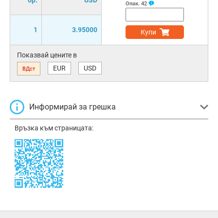
бр.
USD
Опак.
42
1
3.95000
Купи
Показвай цените в
EUR
USD
ВДст
Информирай за грешка
Връзка към страницата: