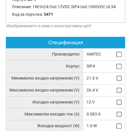
Описание:
1W/In24/Out 12VDC SIP4 Isol.1000VDC UL94
Код за поръчка:
5471
Изображението е само с илюстративна цел!
Спецификация
Производител
AIMTEC
Корпус
SIP4
Минимално входно напрежение (V)
21.6 V
Максимално входно напрежение (V)
26.4 V
Изходно напрежение (V)
12 V
Максимален изходен ток (A)
0.083 A
Изходна мощност (W)
1.0 W