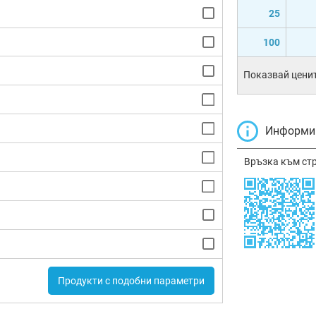
25
100
Показвай ценит
Информир
Връзка към ст
Продукти с подобни параметри