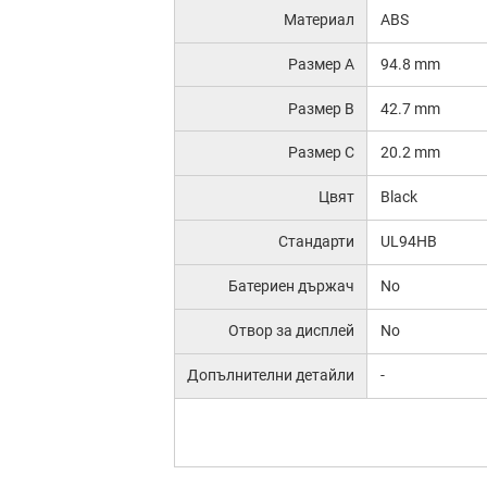
Материал
ABS
Размер A
94.8 mm
Размер B
42.7 mm
Размер C
20.2 mm
Цвят
Black
Стандарти
UL94HB
Батериен държач
No
Отвор за дисплей
No
Допълнителни детайли
-