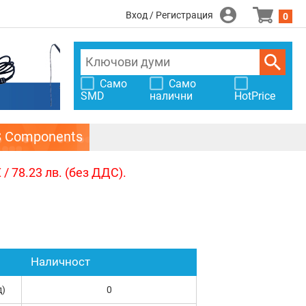
Вход / Регистрация
0
Само
Само
SMD
налични
HotPrice
S Components
/ 78.23 лв. (без ДДС).
Наличност
д)
0