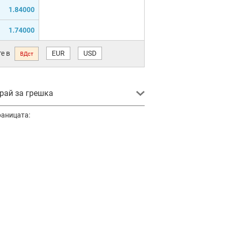
1.84000
1.74000
е в
EUR
USD
ВДст
ай за грешка
раницата: