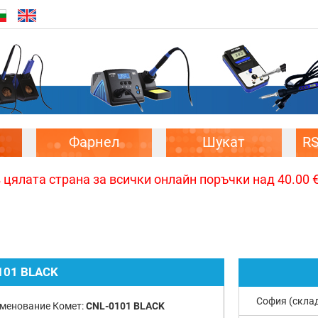
Фарнел
Шукат
R
цялата страна за всички онлайн поръчки над 40.00 € 
101 BLACK
София (скла
менование Комет:
CNL-0101 BLACK