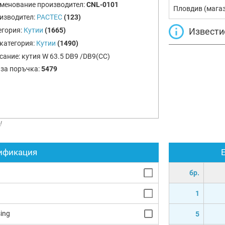
менование производител:
CNL-0101
Пловдив (мага
изводител:
PACTEC
(123)
Извести
егория:
Кутии
(1665)
категория:
Кутии
(1490)
сание:
кутия W 63.5 DB9 /DB9(CC)
 за поръчка:
5479
!
ификация
бр.
1
ing
5