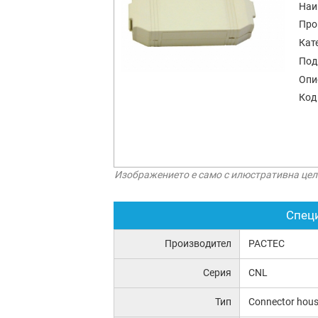
Наи
Про
Кат
Под
Опи
Код
Изображението е само с илюстративна цел
Спец
Производител
PACTEC
Серия
CNL
Тип
Connector hous