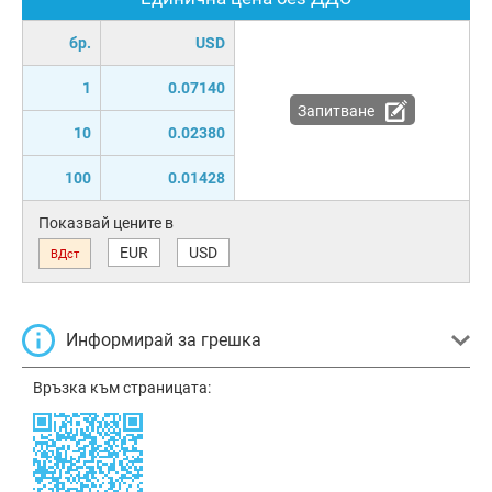
бр.
USD
1
0.07140
Запитване
10
0.02380
100
0.01428
Показвай цените в
EUR
USD
ВДст
Информирай за грешка
Връзка към страницата: