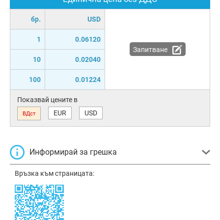
бр.
USD
1
0.06120
Запитване
10
0.02040
100
0.01224
Показвай цените в
EUR
USD
ВДст
Информирай за грешка
Връзка към страницата: