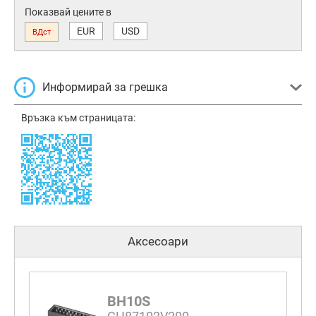
Показвай цените в
EUR
USD
ВДст
Информирай за грешка
Връзка към страницата:
Аксесоари
BH10S