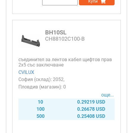
Купи
BH10SL
CH88102C100-B
съединител за лентов кабел щифтов прав
2х5 със заключване
CVILUX
2052
0
още...
10
0.29219 USD
100
0.26678 USD
500
0.25408 USD