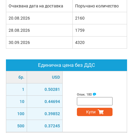
Очаквана дата на доставка
Поръчано количество
20.08.2026
2160
28.08.2026
1759
30.09.2026
4320
Единична цена без ДДС
бр.
USD
1
0.50281
Опак.
180
10
0.44694
Купи
100
0.39852
500
0.37245