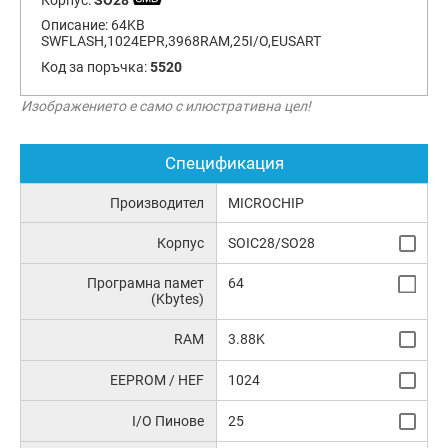
Описание:
64KB
SWFLASH,1024EPR,3968RAM,25I/O,EUSART
Код за поръчка:
5520
Изображението е само с илюстративна цел!
Спецификация
Производител
MICROCHIP
Корпус
SOIC28/SO28
Програмна памет
64
(Kbytes)
RAM
3.88K
EEPROM / HEF
1024
I/O Пинове
25