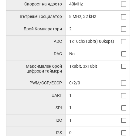
Скорост на ядрото
40MHz
Вътрешен осцилатор
8 MHz, 32 kHz
Брой Компаратори
2
ADC
1x10chx10bit(100ksps)
DAC
No
Максимален брой
1x8bit, 3x16bit
цифрови таймери
PWM/CCP/ECCP
0/2/0
UART
1
SPI
1
I2C
1
I2S
0