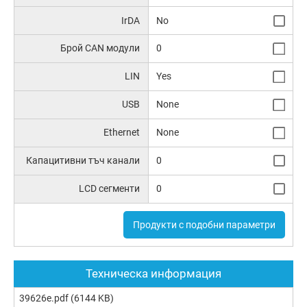
IrDA
No
Брой CAN модули
0
LIN
Yes
USB
None
Ethernet
None
Капацитивни тъч канали
0
LCD сегменти
0
Продукти с подобни параметри
Техническа информация
39626e.pdf
(6144 KB)