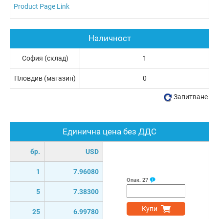
Product Page Link
Наличност
София (склад)
1
Пловдив (магазин)
0
Запитване
Единична цена без ДДС
бр.
USD
1
7.96080
Опак.
27
5
7.38300
Купи
25
6.99780