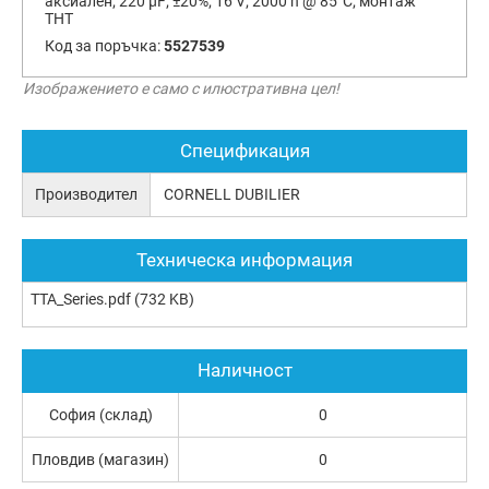
аксиален; 220 µF; ±20%; 16 V; 2000 h @ 85°C; монтаж
THT
Код за поръчка:
5527539
Изображението е само с илюстративна цел!
Спецификация
Производител
CORNELL DUBILIER
Техническа информация
TTA_Series.pdf
(732 KB)
Наличност
София (склад)
0
Пловдив (магазин)
0