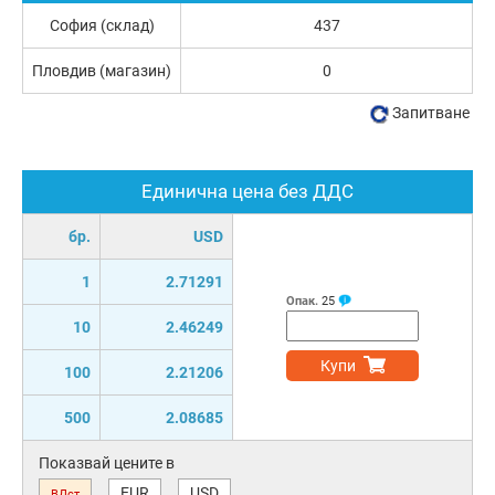
София (склад)
437
Пловдив (магазин)
0
Запитване
Единична цена без ДДС
бр.
USD
1
2.71291
Опак.
25
10
2.46249
Купи
100
2.21206
500
2.08685
Показвай цените в
EUR
USD
ВДст