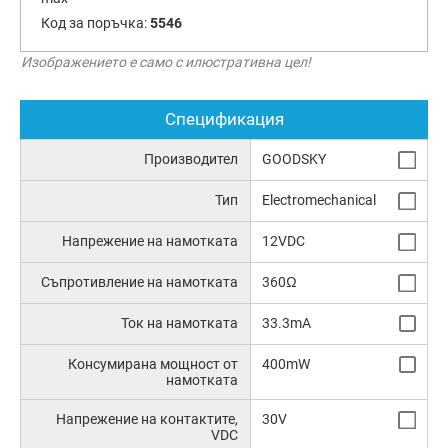
Код за поръчка:
5546
Изображението е само с илюстративна цел!
Спецификация
Производител
GOODSKY
Тип
Electromechanical
Напрежение на намотката
12VDC
Съпротивление на намотката
360Ω
Ток на намотката
33.3mA
Консумирана мощност от
400mW
намотката
Напрежение на контактите,
30V
VDC