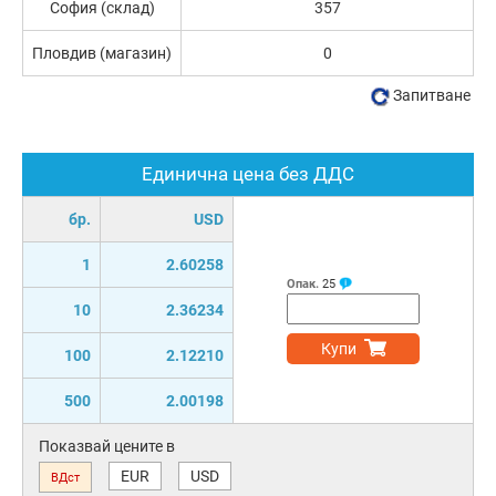
София (склад)
357
Пловдив (магазин)
0
Запитване
Единична цена без ДДС
бр.
USD
1
2.60258
Опак.
25
10
2.36234
Купи
100
2.12210
500
2.00198
Показвай цените в
EUR
USD
ВДст