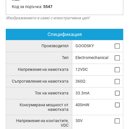
Код за поръчка:
5547
Изображението е само с илюстративна цел!
Спецификация
Производител
GOODSKY
Тип
Electromechanical
Напрежение на намотката
12VDC
Съпротивление на намотката
360Ω
Ток на намотката
33.3mA
Консумирана мощност от
400mW
намотката
Напрежение на контактите,
30V
VDC