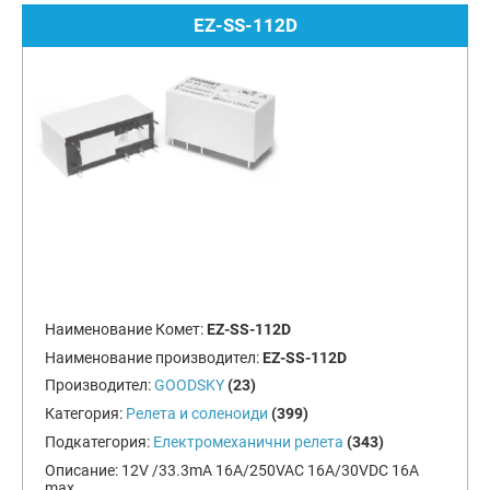
EZ-SS-112D
Наименование Комет:
EZ-SS-112D
Наименование производител:
EZ-SS-112D
Производител:
GOODSKY
(23)
Категория:
Релета и соленоиди
(399)
Подкатегория:
Електромеханични релета
(343)
Описание:
12V /33.3mA 16A/250VAC 16A/30VDC 16A
max