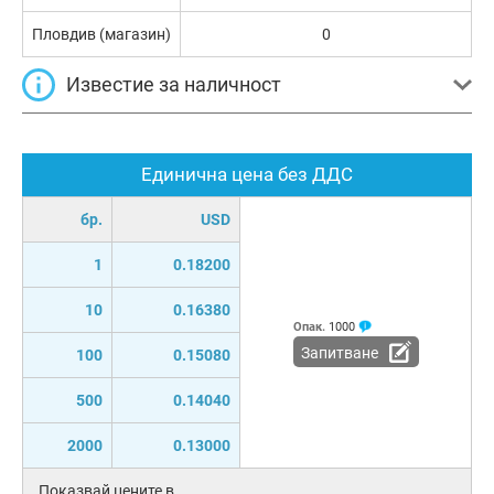
Пловдив (магазин)
0
Известие за наличност
Единична цена без ДДС
бр.
USD
1
0.18200
10
0.16380
Опак.
1000
Запитване
100
0.15080
500
0.14040
2000
0.13000
Показвай цените в