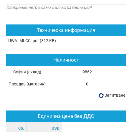
Изображението е само с илюстративна цел!
Техническа информация
UWA--MLCC .pdf
(312 KB)
Наличност
София (склад)
9862
Пловдив (магазин)
0
Запитване
Единична цена без ДДС
бр.
USD