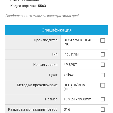
Код за поръчка:
5563
Изображението е само с илюстративна цел!
Спецификация
Производител
DECA SWITCHLAB
INC.
Тип
Industrial
Конфигурация
4P SPST
Цвят
Yellow
Метод на превключване
OFF-(ON)/ON-
(OFF)
Размер
18 x 24 x 39.8mm
Размер на монтажният отвор
Ø16