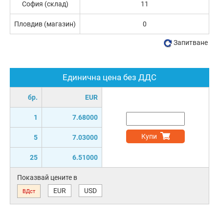
София (склад)
11
Пловдив (магазин)
0
Запитване
Единична цена без ДДС
бр.
EUR
1
7.68000
Купи
5
7.03000
25
6.51000
Показвай цените в
EUR
USD
ВДст