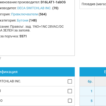
менование производител:
D16LAT1-1abCG
Пловдив (мага
изводител:
DECA SWITCHLAB INC.
(70)
егория:
Превключватели
(564)
категория:
Бутони
(148)
сание:
Правоъг. зад. 1NO+1NC 28VAC/DC
A ЗЕЛЕН за запояв.
 за поръчка:
5571
!
ификация
ITCHLAB INC.
бр.
l
1
NO
5