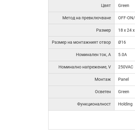
Цвят
Green
Метод на превключване
OFF-ON
Размер
18 x 24 
Размер на монтажният отвор
Ø16
Номинален ток, А
5.0A
Номинално напрежение, V
250VAC
Монтаж
Panel
Осветен
Green
Функционалност
Holding