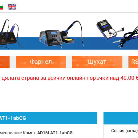
Фарнел
Шукат
R
цялата страна за всички онлайн поръчки над 40.00 € 
AT1-1abCG
София (скла
менование Комет:
AD16LAT1-1abCG