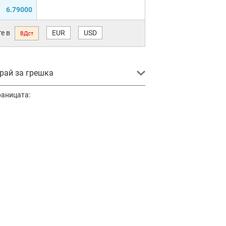
6.79000
е в
EUR
USD
ВДст
ай за грешка
раницата: