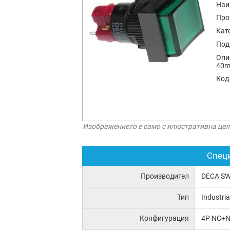
Наи
Про
Кат
Под
Опи
40m
Код
Изображението е само с илюстративна цел
Спец
Производител
DECA SW
Тип
Industria
Конфигурация
4P NC+