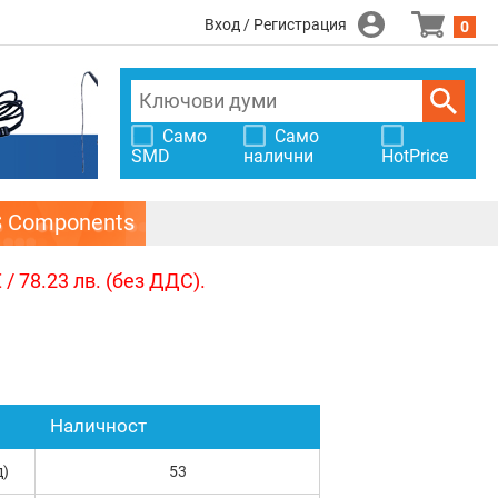
Вход / Регистрация
0
Само
Само
SMD
налични
HotPrice
S Components
/ 78.23 лв. (без ДДС).
Наличност
д)
53