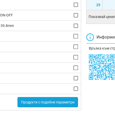
25
/ON-OFF
Показвай ценит
x 39.8mm
Информир
Връзка към ст
Продукти с подобни параметри