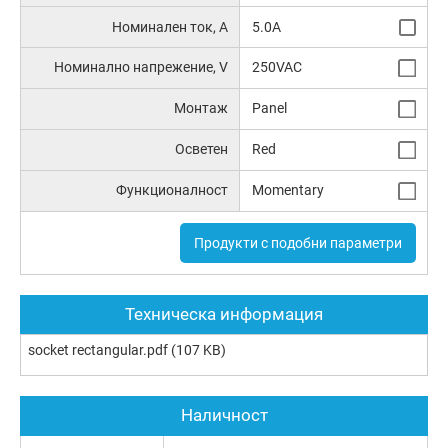
Номинален ток, А
5.0A
Номинално напрежение, V
250VAC
Монтаж
Panel
Осветен
Red
Функционалност
Momentary
Продукти с подобни параметри
Техническа информация
socket rectangular.pdf
(107 KB)
Наличност