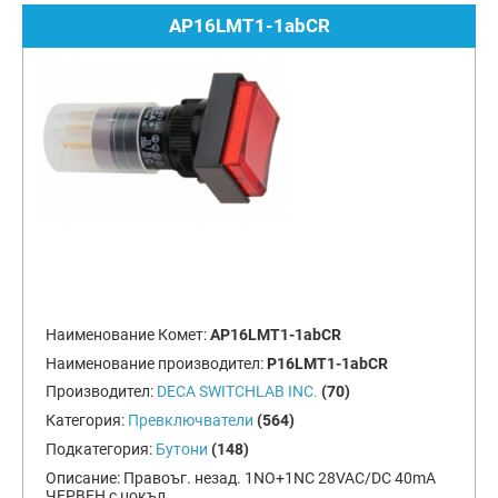
AP16LMT1-1abCR
Наименование Комет:
AP16LMT1-1abCR
Наименование производител:
P16LMT1-1abCR
Производител:
DECA SWITCHLAB INC.
(70)
Категория:
Превключватели
(564)
Подкатегория:
Бутони
(148)
Описание:
Правоъг. незад. 1NO+1NC 28VAC/DC 40mA
ЧЕРВЕН с цокъл