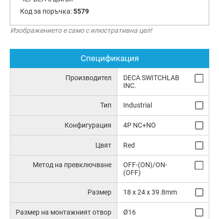
Код за поръчка:
5579
Изображението е само с илюстративна цел!
Спецификация
Производител
DECA SWITCHLAB
INC.
Тип
Industrial
Конфигурация
4P NC+NO
Цвят
Red
Метод на превключване
OFF-(ON)/ON-
(OFF)
Размер
18 x 24 x 39.8mm
Размер на монтажният отвор
Ø16