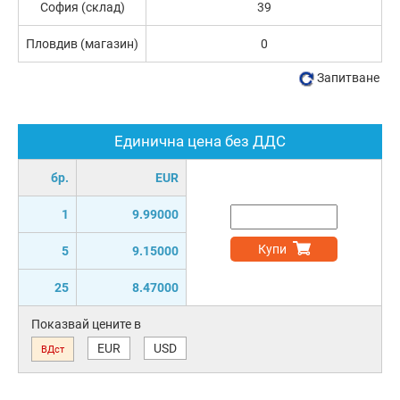
София (склад)
39
Пловдив (магазин)
0
Запитване
Единична цена без ДДС
бр.
EUR
1
9.99000
Купи
5
9.15000
25
8.47000
Показвай цените в
EUR
USD
ВДст