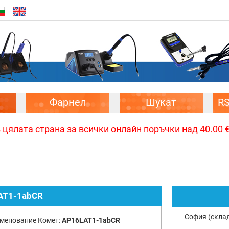
Фарнел
Шукат
R
цялата страна за всички онлайн поръчки над 40.00 € 
AT1-1abCR
София (скла
менование Комет:
AP16LAT1-1abCR