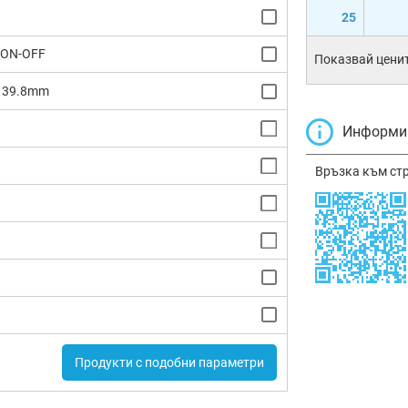
25
/ON-OFF
Показвай ценит
x 39.8mm
Информир
Връзка към ст
Продукти с подобни параметри