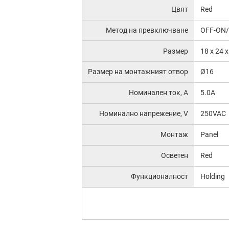
Цвят
Red
Метод на превключване
OFF-ON
Размер
18 x 24 
Размер на монтажният отвор
Ø16
Номинален ток, А
5.0A
Номинално напрежение, V
250VAC
Монтаж
Panel
Осветен
Red
Функционалност
Holding