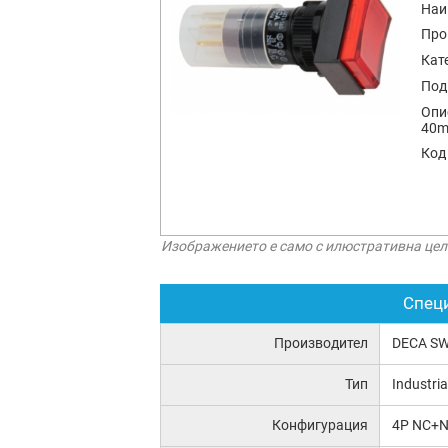
Наи
Про
Кат
Под
Опи
40m
Код
Изображението е само с илюстративна цел
Спец
Производител
DECA SW
Тип
Industria
Конфигурация
4P NC+