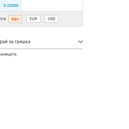
5.23000
е в
EUR
USD
ВДст
ай за грешка
раницата: