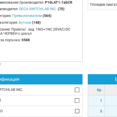
менование производител:
P16LAT1-1abCR
Пловдив (мага
изводител:
DECA SWITCHLAB INC.
(70)
егория:
Превключватели
(564)
категория:
Бутони
(148)
сание:
Правоъг. зад. 1NO+1NC 28VAC/DC
A ЧЕРВЕН с цокъл
 за поръчка:
5588
!
ификация
ITCHLAB INC.
бр.
l
1
NO
5